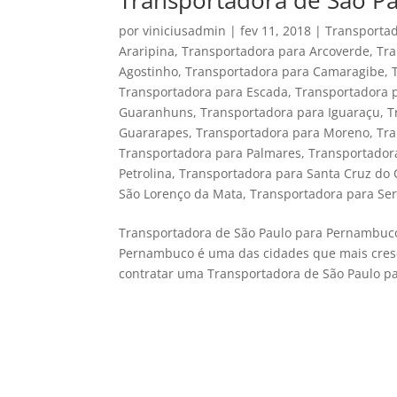
Transportadora de São P
por
viniciusadmin
|
fev 11, 2018
|
Transportad
Araripina
,
Transportadora para Arcoverde
,
Tra
Agostinho
,
Transportadora para Camaragibe
,
Transportadora para Escada
,
Transportadora 
Guaranhuns
,
Transportadora para Iguaraçu
,
T
Guararapes
,
Transportadora para Moreno
,
Tra
Transportadora para Palmares
,
Transportadora
Petrolina
,
Transportadora para Santa Cruz do 
São Lorenço da Mata
,
Transportadora para Se
Transportadora de São Paulo para Pernambuco.
Pernambuco é uma das cidades que mais cresc
contratar uma Transportadora de São Paulo pa