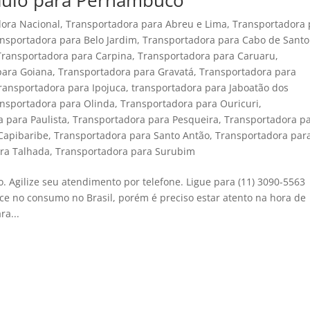
aulo para Pernambuco
ora Nacional
,
Transportadora para Abreu e Lima
,
Transportadora 
nsportadora para Belo Jardim
,
Transportadora para Cabo de Santo
Transportadora para Carpina
,
Transportadora para Caruaru
,
para Goiana
,
Transportadora para Gravatá
,
Transportadora para
ransportadora para Ipojuca
,
transportadora para Jaboatão dos
nsportadora para Olinda
,
Transportadora para Ouricuri
,
 para Paulista
,
Transportadora para Pesqueira
,
Transportadora p
Capibaribe
,
Transportadora para Santo Antão
,
Transportadora par
rra Talhada
,
Transportadora para Surubim
 Agilize seu atendimento por telefone. Ligue para (11) 3090-5563
e no consumo no Brasil, porém é preciso estar atento na hora de
ra...