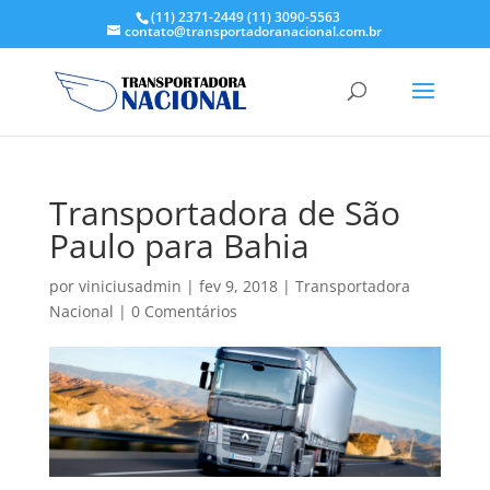
(11) 2371-2449
(11) 3090-5563
contato@transportadoranacional.com.br
Transportadora de São
Paulo para Bahia
por
viniciusadmin
|
fev 9, 2018
|
Transportadora
Nacional
|
0 Comentários