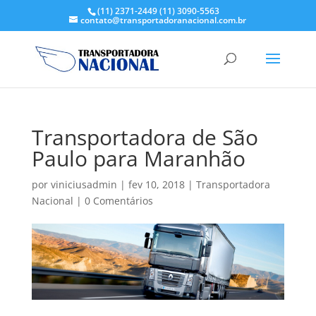
(11) 2371-2449
(11) 3090-5563
contato@transportadoranacional.com.br
Transportadora de São
Paulo para Maranhão
por
viniciusadmin
|
fev 10, 2018
|
Transportadora
Nacional
|
0 Comentários