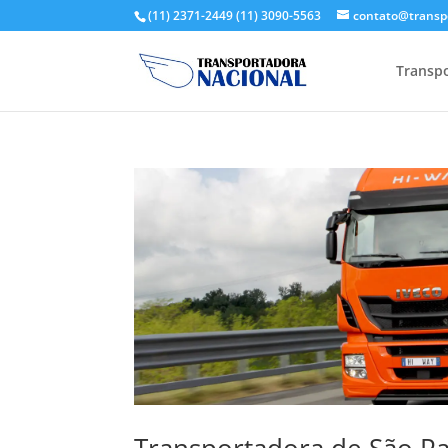
(11) 2371-2449
(11) 3090-5563
contato@transp
Transpo