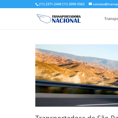
(11) 2371-2449
(11) 3090-5563
contato@transp
Transpo