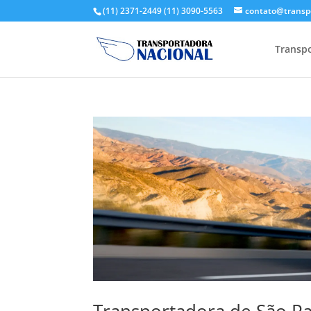
(11) 2371-2449
(11) 3090-5563
contato@transp
Transpo