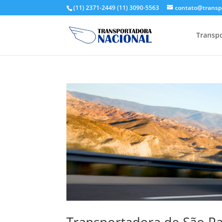
(11) 2371-2449
(11) 3090-5563
contato@transp
Transpo