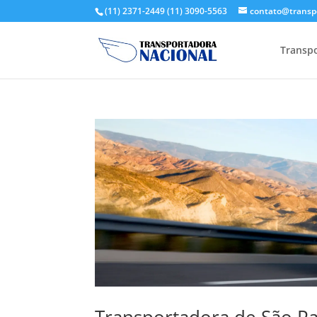
(11) 2371-2449
(11) 3090-5563
contato@transp
Transpo