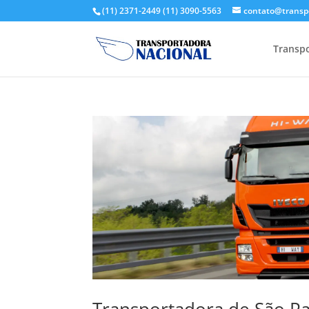
(11) 2371-2449
(11) 3090-5563
contato@transp
Transpo